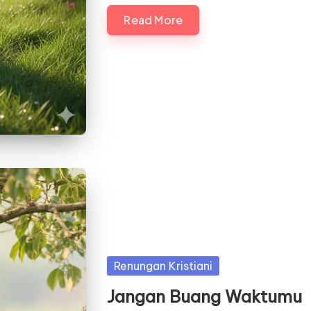
Read More
Posted
Renungan Kristiani
in
Jangan Buang Waktumu