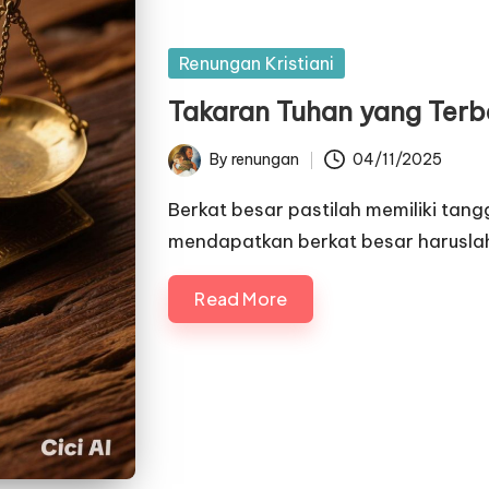
Posted
Renungan Kristiani
in
Takaran Tuhan yang Terb
By
renungan
04/11/2025
Posted
by
Berkat besar pastilah memiliki tan
mendapatkan berkat besar harusl
Read More