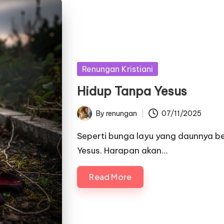
Posted
Renungan Kristiani
in
Hidup Tanpa Yesus
By
renungan
07/11/2025
Posted
by
Seperti bunga layu yang daunnya ber
Yesus. Harapan akan…
Read More