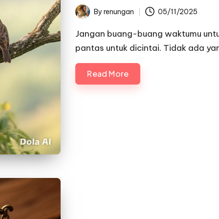
By
renungan
05/11/2025
Posted
by
Jangan buang-buang waktumu untu
pantas untuk dicintai. Tidak ada y
Read More