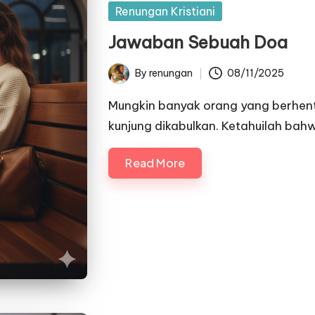
Posted
Renungan Kristiani
in
Jawaban Sebuah Doa
By
renungan
08/11/2025
Posted
by
Mungkin banyak orang yang berhen
kunjung dikabulkan. Ketahuilah ba
Read More