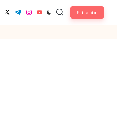
Subscribe
cebook.com
twitter.com
t.me
instagram.com
youtube.com