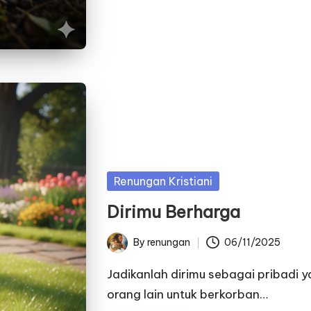
Posted
Renungan Kristiani
in
Dirimu Berharga
By
renungan
06/11/2025
Posted
by
Jadikanlah dirimu sebagai pribadi y
orang lain untuk berkorban…