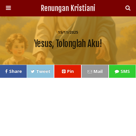
Renungan Kristiani
15/11/2025
Yesus, Tolonglah Aku!
Share
Tweet
Pin
Mail
SMS