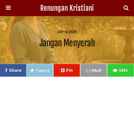
Renungan Kristiani
24/10/2025
Jangan Menyerah
Share
Tweet
Pin
Mail
SMS