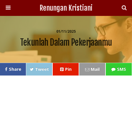
Renungan Kristiani
01/11/2025
Tekunlah Dalam Pekerjaanmu
Share
Tweet
Pin
Mail
SMS